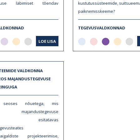
lituse läbimiset tõendav
kustutussüsteemide, suitsueem
paiknemisskeeme?
ALDKONNAD
TEGEVUSVALDKONNAD
LOE LISA
TEEMIDE VALDKONNA
EOS MAJANDUSTEGEVUSE
RINGUGA
t seoses nõuetega, mis
vad majandustegevuse
risse esitatavas
gevusteates
paigaldiste projekteerimise,