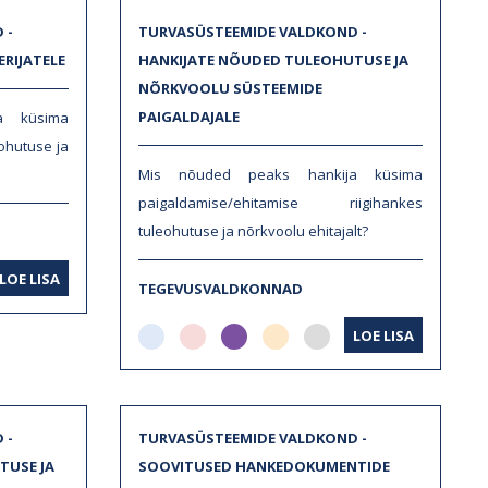
 -
TURVASÜSTEEMIDE VALDKOND -
ERIJATELE
HANKIJATE NÕUDED TULEOHUTUSE JA
NÕRKVOOLU SÜSTEEMIDE
PAIGALDAJALE
a küsima
eohutuse ja
Mis nõuded peaks hankija küsima
paigaldamise/ehitamise riigihankes
tuleohutuse ja nõrkvoolu ehitajalt?
LOE LISA
TEGEVUSVALDKONNAD
LOE LISA
 -
TURVASÜSTEEMIDE VALDKOND -
TUSE JA
SOOVITUSED HANKEDOKUMENTIDE