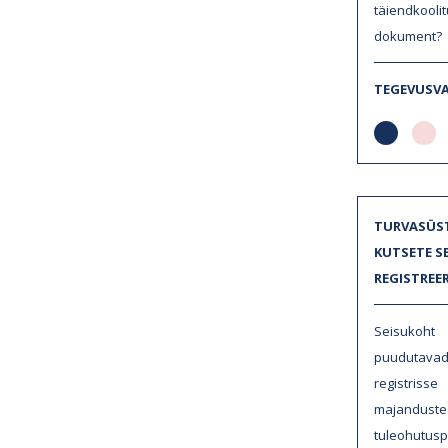
täiendkoo
dokument?
TEGEVUSV
TURVASÜS
KUTSETE S
REGISTREE
Seisukoh
puuduta
regist
majanduste
tuleohutus