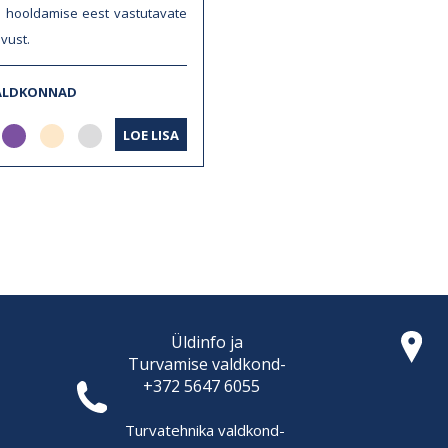
a hooldamise eest vastutavate
vust.
ALDKONNAD
LOE LISA
Üldinfo ja
Turvamise
valdkond-
+372 5647 6055
Turvatehnika valdkond-