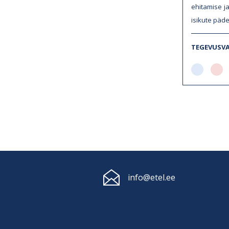
ehitamise j
isikute päde
TEGEVUSV
info@etel.ee