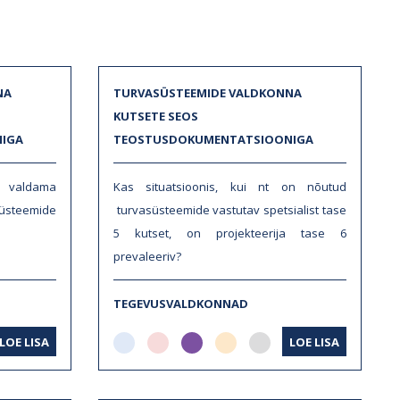
NA
TURVASÜSTEEMIDE VALDKONNA
KUTSETE SEOS
IGA
TEOSTUSDOKUMENTATSIOONIGA
b valdama
Kas situatsioonis, kui nt on nõutud
süsteemide
turvasüsteemide vastutav spetsialist tase
5 kutset, on projekteerija tase 6
prevaleeriv?
TEGEVUSVALDKONNAD
LOE LISA
LOE LISA