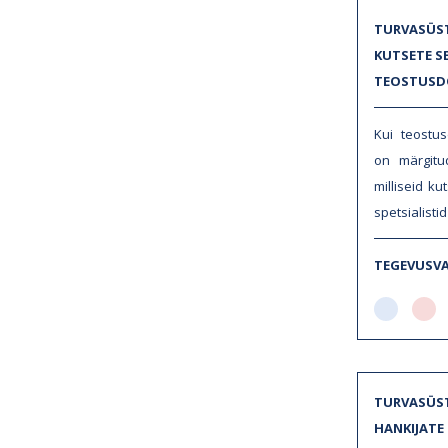
TURVASÜS
KUTSETE S
TEOSTUSD
Kui teostus
on märgitud
milliseid ku
spetsialist
TEGEVUSV
TURVASÜST
HANKIJATE