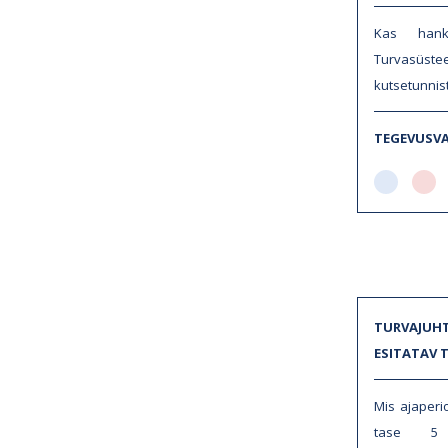
Kas han
Turvasüs
kutsetunnis
TEGEVUSV
TURVAJUHT
ESITATAV 
Mis ajaperi
tase 5 