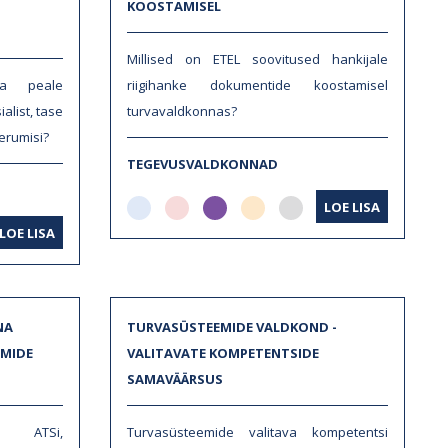
KOOSTAMISEL
Millised on ETEL soovitused hankijale
a peale
riigihanke dokumentide koostamisel
alist, tase
turvavaldkonnas?
erumisi?
TEGEVUSVALDKONNAD
LOE LISA
LOE LISA
NA
TURVASÜSTEEMIDE VALDKOND -
EMIDE
VALITAVATE KOMPETENTSIDE
SAMAVÄÄRSUS
 ATSi,
Turvasüsteemide valitava kompetentsi