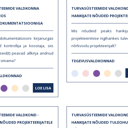
TEEMIDE VALDKONNA
TURVASÜSTEEMIDE VALDKOND
EOS
HANKIJATE NÕUDED PROJEKTE
OKUMENTATSIOONIGA
Mis nõudeid peaks hankij
dokumentatsiooni kirjanurgas
projekteerimise riigihankes tul
 kontrollija ja koostaja, siis
nõrkvoolu projekteerijalt?
tseid(t) peavad allkirja andnud
id omama?
TEGEVUSVALDKONNAD
ALDKONNAD
LOE LISA
EEMIDE VALDKOND -
TURVASÜSTEEMIDE VALDKOND
 NÕUDED PROJEKTEERIJATELE
HANKIJATE NÕUDED TULEOHU