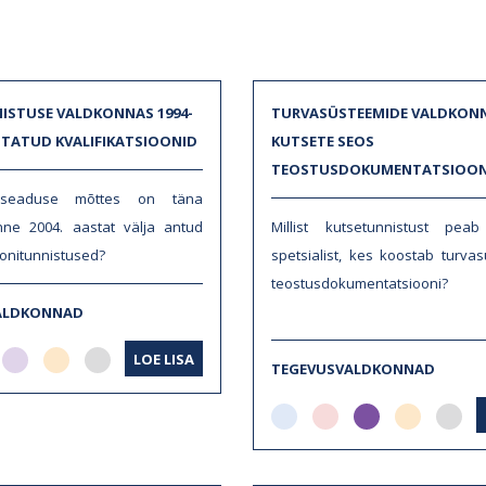
ISTUSE VALDKONNAS 1994-
TURVASÜSTEEMIDE VALDKON
ASTATUD KVALIFIKATSIOONID
KUTSETE SEOS
TEOSTUSDOKUMENTATSIOON
aseaduse mõttes on täna
nne 2004. aastat välja antud
Millist kutsetunnistust pea
oonitunnistused?
spetsialist, kes koostab turva
teostusdokumentatsiooni?
ALDKONNAD
LOE LISA
TEGEVUSVALDKONNAD