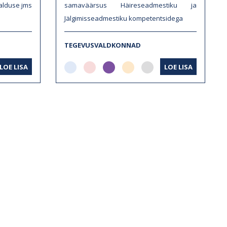
alduse jms
samaväärsus Häireseadmestiku ja
Jälgimisseadmestiku kompetentsidega
TEGEVUSVALDKONNAD
LOE LISA
LOE LISA