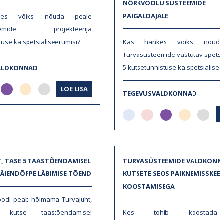
NÕRKVOOLU SÜSTEEMIDE
PAIGALDAJALE
kes võiks nõuda peale
teemide projekteerija
tuse ka spetsialiseerumisi?
Kas hankes võiks nõud
Turvasüsteemide vastutav spetsi
5 kutsetunnistuse ka spetsialise
ALDKONNAD
LOE LISA
TEGEVUSVALDKONNAD
, TASE 5 TAASTÕENDAMISEL
TURVASÜSTEEMIDE VALDKON
TÄIENDÕPPE LÄBIMISE TÕEND
KUTSETE SEOS PAIKNEMISSKE
KOOSTAMISEGA
oodi peab hõlmama Turvajuht,
kutse taastõendamisel
Kes tohib koostada