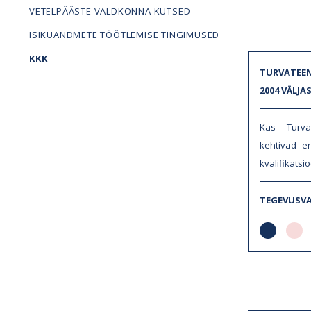
VETELPÄÄSTE VALDKONNA KUTSED
ISIKUANDMETE TÖÖTLEMISE TINGIMUSED
KKK
TURVATEEN
2004 VÄLJ
Kas Turv
kehtivad e
kvalifikatsi
TEGEVUSV