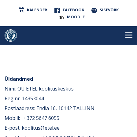
KALENDER
FACEBOOK
SISEVÕRK
MOODLE
Üldandmed
Nimi: OÜ ETEL koolituskeskus
Reg nr. 14353044
Postiaadress: Endla 16, 10142 TALLINN
Mobiil: +372 5647 6055
E-post: koolitus@etel.ee