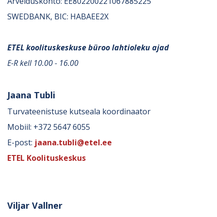
Arvelduskonto: EE802200221067885225
SWEDBANK, BIC: HABAEE2X
ETEL koolituskeskuse büroo lahtioleku ajad
E-R kell 10.00 - 16.00
Jaana Tubli
Turvateenistuse kutseala koordinaator
Mobiil: +372 5647 6055
E-post:
jaana.tubli@etel.ee
ETEL Koolituskeskus
Viljar Vallner