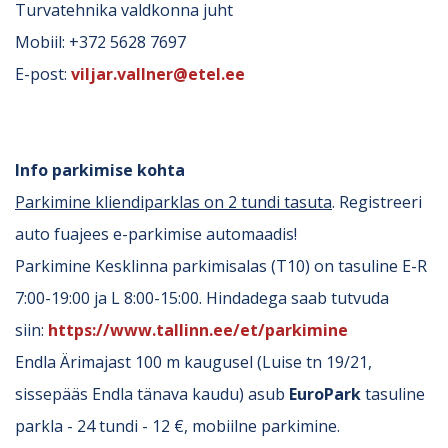
Turvatehnika valdkonna juht
Mobiil: +372 5628 7697
E-post:
viljar.vallner@etel.ee
Info parkimise kohta
Parkimine kliendiparklas on 2 tundi tasuta
. Registreeri
auto fuajees e-parkimise automaadis!
Parkimine Kesklinna parkimisalas (T10) on tasuline E-R
7:00-19:00 ja L 8:00-15:00. Hindadega saab tutvuda
siin:
https://www.tallinn.ee/et/parkimine
Endla Ärimajast 100 m kaugusel (Luise tn 19/21,
sissepääs Endla tänava kaudu) asub
EuroPark
tasuline
parkla - 24 tundi - 12 €, mobiilne parkimine.