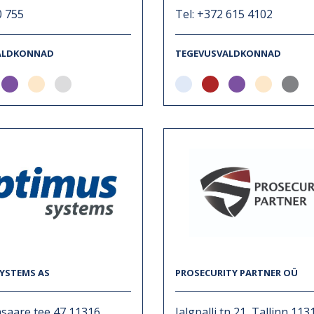
0 755
Tel: +372 615 4102
ALDKONNAD
TEGEVUSVALDKONNAD
YSTEMS AS
PROSECURITY PARTNER OÜ
saare tee 47 11316
Jalgpalli tn 21, Tallinn 113