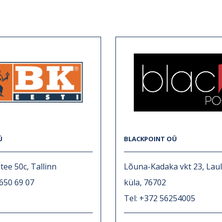
Ü
BLACKPOINT OÜ
tee 50c, Tallinn
Lõuna-Kadaka vkt 23, Lau
 650 69 07
küla, 76702
Tel: +372 56254005