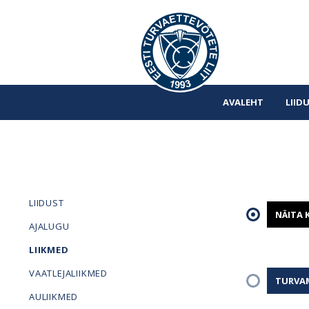
AVALEHT
LIID
LIIDUST
NÄITA 
AJALUGU
LIIKMED
VAATLEJALIIKMED
TURVA
AULIIKMED