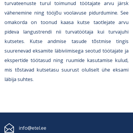
turvateenuste turul toimunud töötajate arvu järsk
vähenemine ning tööjõu voolavuse pidurdumine. See
omakorda on toonud kaasa kutse taotlejate arvu
pideva langustrendi nii turvatöötaja kui turvajuhi
kutsetes. Kutse andmise tasude tõstmise tingis
suurenevad eksamite läbiviimisega seotud töötajate ja
ekspertide töötasud ning ruumide kasutamise kulud,
mis tõstavad kutsetasu suurust oluliselt ühe eksami
läbija suhtes.
info@etel.ee