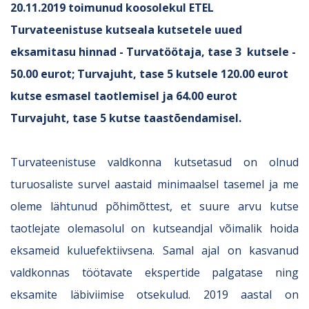
20.11.2019 toimunud koosolekul ETEL
Turvateenistuse kutseala kutsetele uued
eksamitasu hinnad - Turvatöötaja, tase 3 kutsele -
50.00 eurot;
Turvajuht, tase 5 kutsele 120.00 eurot
kutse esmasel taotlemisel ja 64.00 eurot
Turvajuht, tase 5 kutse taastõendamisel.
Turvateenistuse valdkonna kutsetasud on olnud
turuosaliste survel aastaid minimaalsel tasemel ja me
oleme lähtunud põhimõttest, et suure arvu kutse
taotlejate olemasolul on kutseandjal võimalik hoida
eksameid kuluefektiivsena. Samal ajal on kasvanud
valdkonnas töötavate ekspertide palgatase ning
eksamite läbiviimise otsekulud. 2019 aastal on