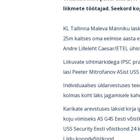
liikmete töötajad. Seekord kog
KL Tallinna Maleva Männiku laske
25m kaitses oma eelmise aasta es
Andre Lilleleht Caesar/ETEL ühis
Liikuvate sihtmärkidega IPSC pra
lasi Peeter Mitrofanov ASist USS
Individuaalses üldarvestuses tee
kolmas koht läks jagamisele kahe 
Karikate arevstuses läksid kirja 
koju viimiseks AS G4S Eesti võist
USS Security Eesti võistkond 24
Liidu koondvõistkond.