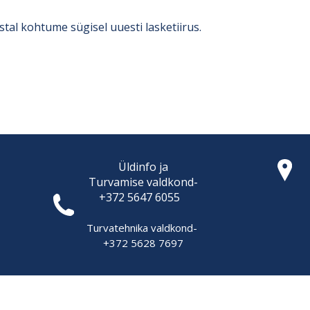
tal kohtume sügisel uuesti lasketiirus.
Üldinfo ja
Turvamise
valdkond-
+372 5647 6055
Turvatehnika valdkond-
+372 5628 7697