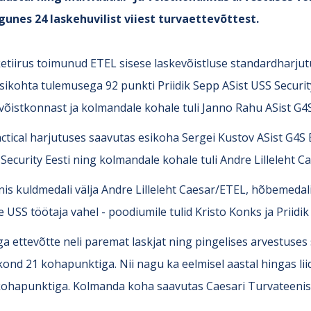
unes 24 laskehuvilist viiest turvaettevõttest.
tiirus toimunud ETEL sisese laskevõistluse standardharjutus
ikohta tulemusega 92 punkti Priidik Sepp ASist USS Security
võistkonnast ja kolmandale kohale tuli Janno Rahu ASist G4S
ctical harjutuses saavutas esikoha Sergei Kustov ASist G4S 
 Security Eesti ning kolmandale kohale tuli Andre Lilleleht 
nis kuldmedali välja Andre Lilleleht Caesar/ETEL, hõbemedali
USS töötaja vahel - poodiumile tulid Kristo Konks ja Priidik
iga ettevõtte neli paremat laskjat ning pingelises arvestuses
kond 21 kohapunktiga. Nii nagu ka eelmisel aastal hingas lii
 kohapunktiga. Kolmanda koha saavutas Caesari Turvateenist