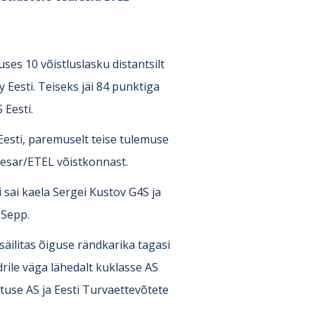
es 10 võistluslasku distantsilt
 Eesti. Teiseks jäi 84 punktiga
 Eesti.
Eesti, paremuselt teise tulemuse
Caesar/ETEL võistkonnast.
 sai kaela Sergei Kustov G4S ja
 Sepp.
 säilitas õiguse rändkarika tagasi
drile väga lähedalt kuklasse AS
use AS ja Eesti Turvaettevõtete