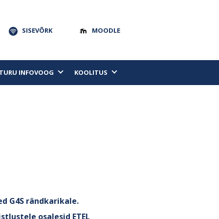
SISEVÕRK
MOODLE
TURU INFOVOOG
KOOLITUS
ed G4S rändkarikale.
istlustele osalesid ETEL