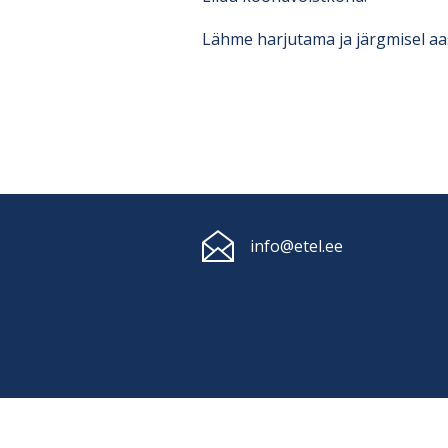
Lähme harjutama ja järgmisel aas
info@etel.ee