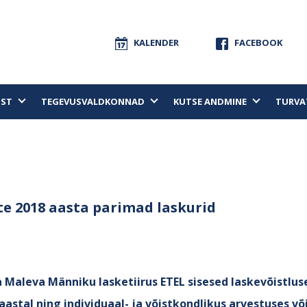
KALENDER
FACEBOOK
UST
TEGEVUSVALDKONNAD
KUTSE ANDMINE
TURVA
te 2018 aasta parimad laskurid
a Maleva Männiku lasketiirus ETEL sisesed laskevõistlus
aastal ning individuaal- ja võistkondlikus arvestuses võ