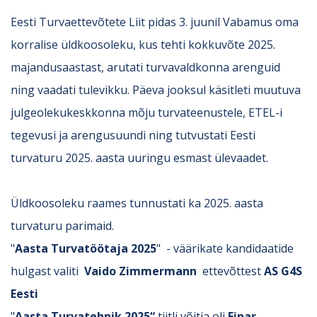
Eesti Turvaettevõtete Liit pidas 3. juunil Vabamus oma
korralise üldkoosoleku, kus tehti kokkuvõte 2025.
majandusaastast, arutati turvavaldkonna arenguid
ning vaadati tulevikku. Päeva jooksul käsitleti muutuva
julgeolekukeskkonna mõju turvateenustele, ETEL-i
tegevusi ja arengusuundi ning tutvustati Eesti
turvaturu 2025. aasta uuringu esmast ülevaadet.
Üldkoosoleku raames tunnustati ka 2025. aasta
turvaturu parimaid.
"
Aasta Turvatöötaja 2025
" - väärikate kandidaatide
hulgast valiti
Vaido Zimmermann
ettevõttest
AS G4S
Eesti
"
Aasta Turvatehnik 2025“
tiitli võitja oli
Einar