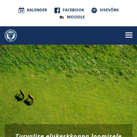
KALENDER
FACEBOOK
SISEVÕRK
MOODLE
Turvalise elukeskkonna loomisele