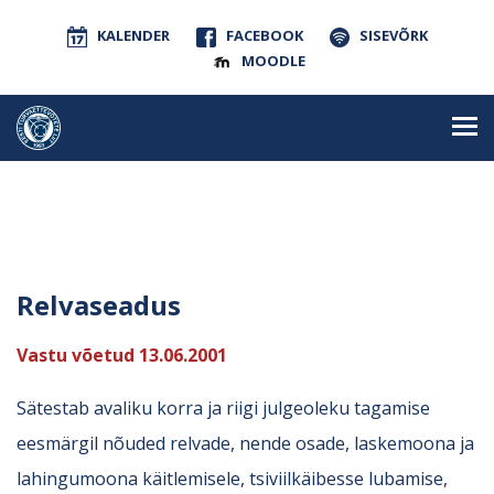
KALENDER
FACEBOOK
SISEVÕRK
MOODLE
Relvaseadus
Vastu võetud 13.06.2001
Sätestab avaliku korra ja riigi julgeoleku tagamise
eesmärgil nõuded relvade, nende osade, laskemoona ja
lahingumoona käitlemisele, tsiviilkäibesse lubamise,