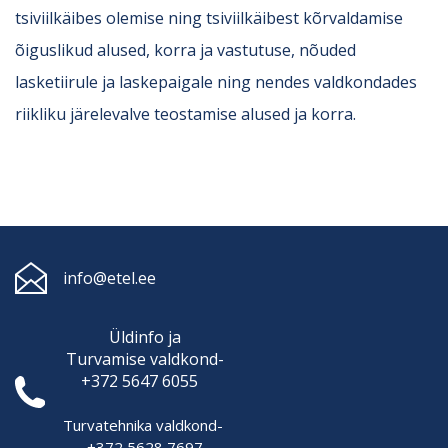
tsiviilkäibes olemise ning tsiviilkäibest kõrvaldamise
õiguslikud alused, korra ja vastutuse, nõuded
lasketiirule ja laskepaigale ning nendes valdkondades
riikliku järelevalve teostamise alused ja korra.
info@etel.ee
Üldinfo ja
Turvamise
valdkond-
+372 5647 6055
Turvatehnika valdkond-
+372 5628 7697