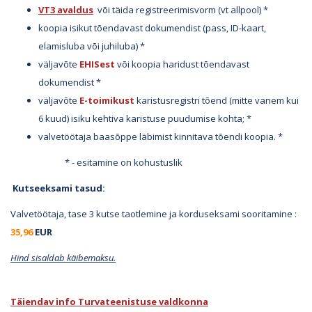
VT3 avaldus
või täida registreerimisvorm (vt allpool) *
koopia isikut tõendavast dokumendist (pass, ID-kaart,
elamisluba või juhiluba) *
väljavõte
EHISest
või koopia haridust tõendavast
dokumendist *
väljavõte
E-toimikust
karistusregistri tõend (mitte vanem kui
6 kuud) isiku kehtiva karistuse puudumise kohta; *
valvetöötaja baasõppe läbimist kinnitava tõendi koopia. *
* - esitamine on kohustuslik
Kutseeksami tasud:
Valvetöötaja, tase 3 kutse taotlemine ja korduseksami sooritamine :
35,96
EUR
Hind sisaldab käibemaksu.
Täiendav info Turvateenistuse valdkonna