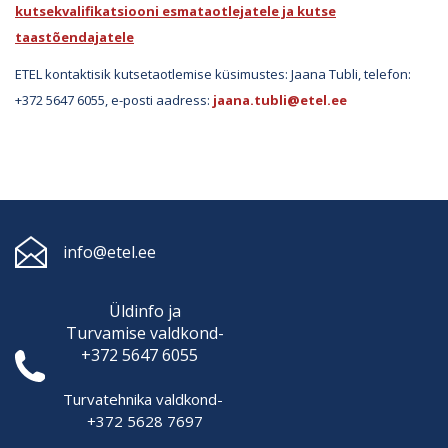
kutsekvalifikatsiooni esmataotlejatele ja kutse
taastõendajatele
ETEL kontaktisik kutsetaotlemise küsimustes: Jaana Tubli, telefon:
+372 5647 6055, e-posti aadress:
jaana.tubli@etel.ee
info@etel.ee
Üldinfo ja
Turvamise
valdkond-
+372 5647 6055
Turvatehnika valdkond-
+372 5628 7697