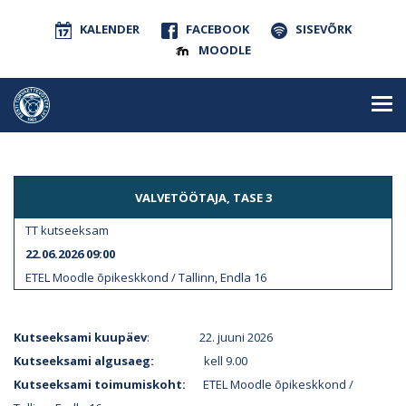
KALENDER
FACEBOOK
SISEVÕRK
MOODLE
VALVETÖÖTAJA, TASE 3
TT kutseeksam
22.06.2026 09:00
ETEL Moodle õpikeskkond / Tallinn, Endla 16
Kutseeksami kuupäev
: 22. juuni 2026
Kutseeksami algusaeg:
kell 9.00
Kutseeksami toimumiskoht:
ETEL Moodle õpikeskkond /