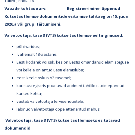
Tallinn, Endla 16
Vabade kohtade arv: Registreerimine lõppenud
Kutsetaotlemise dokumentide esitamise tähtaeg on 15. juuni
2026.a või grupi täitumiseni.
Valvetöötaja, tase 3 (VT3) kutse taotlemise eeltingimused:
põhiharidus;
vähemalt 18-aastane;
Eesti kodanik või isik, kes on Eestis omandanud elamisõiguse
või kellele on antud Eesti elamisluba;
eesti keele oskus A2-tasemel;
karistusregistris puuduvad andmed tahtlikult toimepandud
kuriteo kohta;
vastab valvetöötaja tervisenõuetele;
läbinud valvetöötaja õppe ettenähtud mahus.
Valvetöötaja, tase 3 (VT3) kutse taotlemiseks esitatavad
dokumendid: