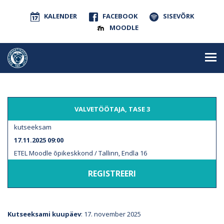
KALENDER
FACEBOOK
SISEVÕRK
MOODLE
VALVETÖÖTAJA, TASE 3
kutseeksam
17.11.2025 09:00
ETEL Moodle õpikeskkond / Tallinn, Endla 16
REGISTREERI
Kutseeksami kuupäev
: 17. november 2025