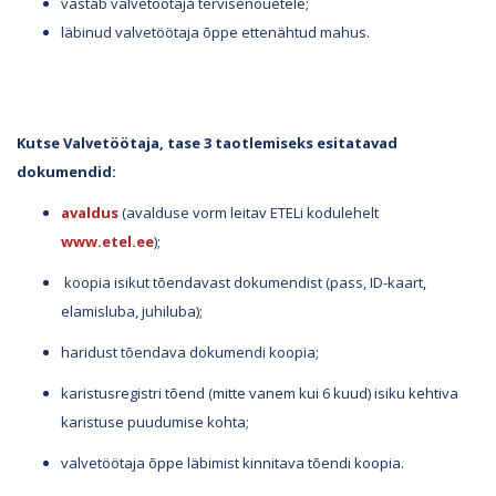
vastab valvetöötaja tervisenõuetele;
läbinud valvetöötaja õppe ettenähtud mahus.
Kutse Valvetöötaja, tase 3 taotlemiseks esitatavad
dokumendid:
avaldus
(avalduse vorm leitav ETELi kodulehelt
www.etel.ee
);
koopia isikut tõendavast dokumendist (pass, ID-kaart,
elamisluba, juhiluba);
haridust tõendava dokumendi koopia;
karistusregistri tõend (mitte vanem kui 6 kuud) isiku kehtiva
karistuse puudumise kohta;
valvetöötaja õppe läbimist kinnitava tõendi koopia.