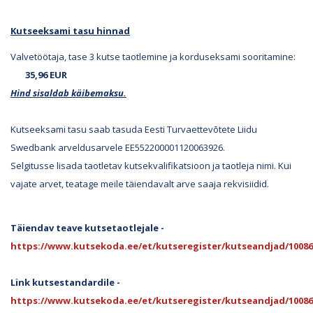
Kutseeksami tasu hinnad
Valvetöötaja, tase 3 kutse taotlemine ja korduseksami sooritamine:
35,96 EUR
Hind sisaldab käibemaksu.
Kutseeksami tasu saab tasuda Eesti Turvaettevõtete Liidu
Swedbank arveldusarvele EE552200001120063926.
Selgitusse lisada taotletav kutsekvalifikatsioon ja taotleja nimi. Kui
vajate arvet, teatage meile täiendavalt arve saaja rekvisiidid.
Täiendav teave kutsetaotlejale -
https://www.kutsekoda.ee/et/kutseregister/kutseandjad/100
Link kutsestandardile -
https://www.kutsekoda.ee/et/kutseregister/kutseandjad/1008