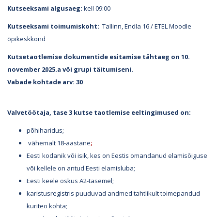
Kutseeksami algusaeg:
kell 09:00
Kutseeksami toimumiskoht:
Tallinn, Endla 16 / ETEL Moodle
õpikeskkond
Kutsetaotlemise dokumentide esitamise tähtaeg on 10.
november 2025.a või grupi täitumiseni.
Vabade kohtade arv: 30
Valvetöötaja, tase 3 kutse taotlemise eeltingimused on:
põhiharidus;
vähemalt 18-aastane
;
Eesti kodanik või isik, kes on Eestis omandanud elamisõiguse
või kellele on antud Eesti elamisluba;
Eesti keele oskus A2-tasemel;
karistusregistris puuduvad andmed tahtlikult toimepandud
kuriteo kohta;