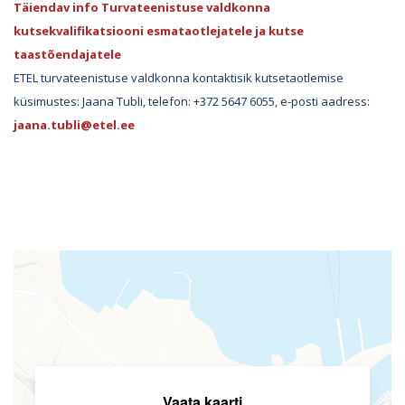
Täiendav i
nfo Turvateenistuse valdkonna
kutsekvalifikatsiooni esmataotlejatele ja kutse
taastõendajatele
ETEL turvateenistuse valdkonna kontaktisik kutsetaotlemise
küsimustes: Jaana Tubli, telefon: +372 5647 6055, e-posti aadress:
jaana.tubli@etel.ee
Vaata kaarti