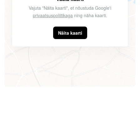
Vajuta "Näita kaarti", et nõustuda Google'i
privaatsuspoliitikaga
ning näha kaarti.
Näita kaarti