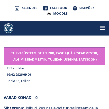
KALENDER
FACEBOOK
SISEVÕRK
MOODLE
TURVASÜSTEEMIDE TEHNIK, TASE 4 (HÄIRESEADMESTIK,
JÄLGIMISSEADMESTIK, TULEKAHJUSIGNALISATSIOON)
TST koolitus
09.02.2026 09:00
Endla 16, Tallinn
VABAD KOHAD:
0
Sihtgrupp:
isikud, kes osalevad turvasüsteemide ja