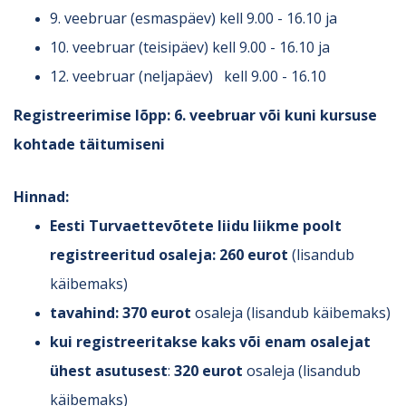
9. veebruar (esmaspäev) kell 9.00 - 16.10 ja
10. veebruar (teisipäev) kell 9.00 - 16.10 ja
12. veebruar (neljapäev) kell 9.00 - 16.10
Registreerimise lõpp:
6. veebruar või kuni kursuse
kohtade täitumiseni
Hinnad:
Eesti Turvaettevõtete liidu liikme poolt
registreeritud osaleja:
260 eurot
(lisandub
käibemaks)
tavahind:
370 euro
t
osaleja (lisandub käibemaks)
kui registreeritakse kaks või enam osalejat
ühest asutusest
:
320 eurot
osaleja (lisandub
käibemaks)