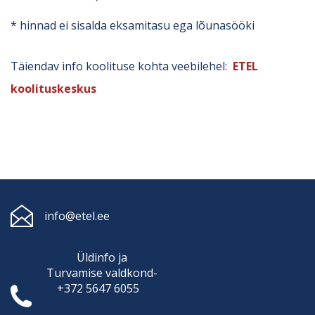
* hinnad ei sisalda eksamitasu ega lõunasööki
Täiendav info koolituse kohta veebilehel:
ETEL
koolituskeskus
info@etel.ee
Üldinfo ja
Turvamise
valdkond-
+372 5647 6055