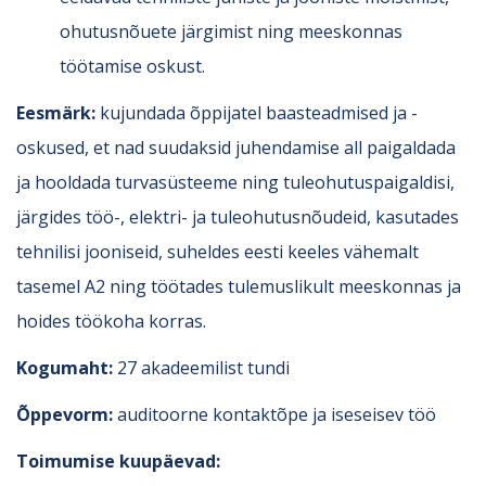
ohutusnõuete järgimist ning meeskonnas
töötamise oskust.
Eesmärk:
kujundada õppijatel baasteadmised ja -
oskused, et nad suudaksid juhendamise all paigaldada
ja hooldada turvasüsteeme ning tuleohutuspaigaldisi,
järgides töö-, elektri- ja tuleohutusnõudeid, kasutades
tehnilisi jooniseid, suheldes eesti keeles vähemalt
tasemel A2 ning töötades tulemuslikult meeskonnas ja
hoides töökoha korras.
Kogumaht:
27 akadeemilist tundi
Õppevorm:
auditoorne kontaktõpe ja iseseisev töö
Toimumise kuupäevad: