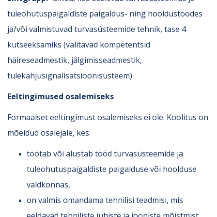
tuleohutuspaigaldiste paigaldus- ning hooldustöödes
ja/või valmistuvad turvasüsteemide tehnik, tase 4
kutseeksamiks (valitavad kompetentsid
häireseadmestik, jälgimisseadmestik,
tulekahjusignalisatsioonisüsteem)
Eeltingimused osalemiseks
Formaalset eeltingimust osalemiseks ei ole. Koolitus on
mõeldud osalejale, kes:
töötab või alustab tööd turvasüsteemide ja
tuleohutuspaigaldiste paigalduse või hoolduse
valdkonnas,
on valmis omandama tehnilisi teadmisi, mis
eeldavad tehniliste juhiste ja jooniste mõistmist,