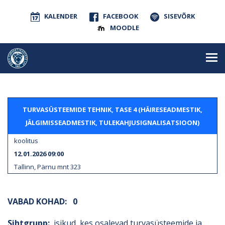
KALENDER
FACEBOOK
SISEVÕRK
MOODLE
TURVASÜSTEEMIDE TEHNIK, TASE 4 (HÄIRESEADMESTIK,
JÄLGIMISSEADMESTIK, TULEKAHJUSIGNALISATSIOON)
koolitus
12.01.2026 09:00
Tallinn, Pärnu mnt 323
VABAD KOHAD:
0
Sihtgrupp:
isikud, kes osalevad turvasüsteemide ja