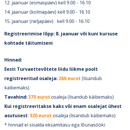
12. jaanuar (esmaspäev) kell 9.00 - 16.10
14. jaanuar (kolmapäev) kell 9.00 - 16.10
15. jaanuar (neljapäev) kell 9.00 - 16.10
Registreerimise lõpp:
8. jaanuar või kuni kursuse
kohtade täitumiseni
Hinnad:
Eesti Turvaettevõtete liidu liikme poolt
registreeritud osaleja:
260 eurot
(lisandub
käibemaks)
Tavahind:
370 euro
t
osaleja (lisandub käibemaks)
Kui registreeritakse kaks või enam osalejat ühest
asutusest
:
320 eurot
osaleja (lisandub käibemaks)
* hinnad ei sisalda eksamitasu ega lõunasööki