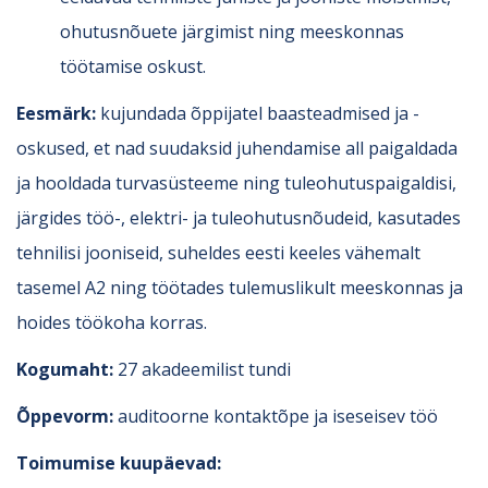
ohutusnõuete järgimist ning meeskonnas
töötamise oskust.
Eesmärk:
kujundada õppijatel baasteadmised ja -
oskused, et nad suudaksid juhendamise all paigaldada
ja hooldada turvasüsteeme ning tuleohutuspaigaldisi,
järgides töö-, elektri- ja tuleohutusnõudeid, kasutades
tehnilisi jooniseid, suheldes eesti keeles vähemalt
tasemel A2 ning töötades tulemuslikult meeskonnas ja
hoides töökoha korras.
Kogumaht:
27 akadeemilist tundi
Õppevorm:
a
uditoorne kontaktõpe ja iseseisev töö
Toimumise kuupäevad: