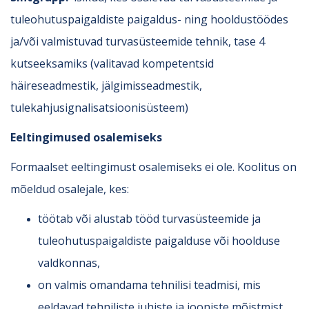
tuleohutuspaigaldiste paigaldus- ning hooldustöödes
ja/või valmistuvad turvasüsteemide tehnik, tase 4
kutseeksamiks (valitavad kompetentsid
häireseadmestik, jälgimisseadmestik,
tulekahjusignalisatsioonisüsteem)
Eeltingimused osalemiseks
Formaalset eeltingimust osalemiseks ei ole. Koolitus on
mõeldud osalejale, kes:
töötab või alustab tööd turvasüsteemide ja
tuleohutuspaigaldiste paigalduse või hoolduse
valdkonnas,
on valmis omandama tehnilisi teadmisi, mis
eeldavad tehniliste juhiste ja jooniste mõistmist,