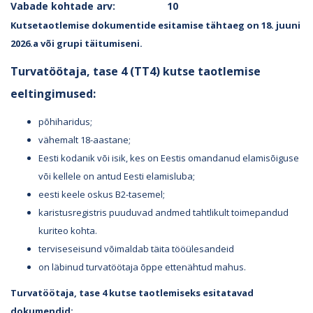
Vabade kohtade arv: 10
Kutsetaotlemise dokumentide esitamise tähtaeg on 18. juuni
2026.a või grupi täitumiseni.
Turvatöötaja, tase 4 (TT4) kutse taotlemise
eeltingimused:
põhiharidus;
vähemalt 18-aastane;
Eesti kodanik või isik, kes on Eestis omandanud elamisõiguse
või kellele on antud Eesti elamisluba;
eesti keele oskus B2-tasemel;
karistusregistris puuduvad andmed tahtlikult toimepandud
kuriteo kohta.
terviseseisund võimaldab täita tööülesandeid
on läbinud turvatöötaja õppe ettenähtud mahus.
Turvatöötaja, tase 4 kutse taotlemiseks esitatavad
dokumendid: