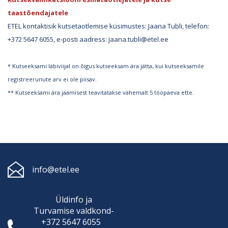
taastõendajatele
ETEL kontaktisik kutsetaotlemise küsimustes: Jaana Tubli, telefon:
+372 5647 6055, e-posti aadress: jaana.tubli@etel.ee
* Kutseeksami läbiviijal on õigus kutseeksam ära jätta, kui kutseeksamile
registreerunute arv ei ole piisav.
** Kutseeksami ära jäämisest teavitatakse vähemalt 5 tööpäeva ette.
info@etel.ee
Üldinfo ja
Turvamise
valdkond-
+372 5647 6055