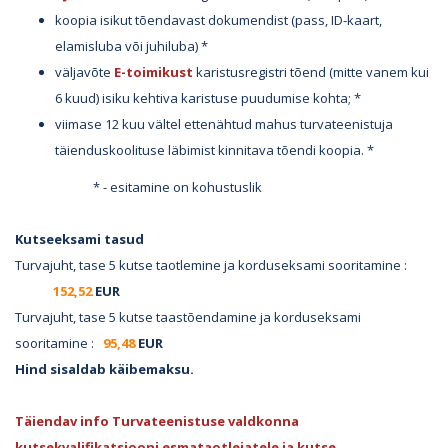
koopia isikut tõendavast dokumendist (pass, ID-kaart,
elamisluba või juhiluba) *
väljavõte
E-toimikust
karistusregistri tõend (mitte vanem kui
6 kuud) isiku kehtiva karistuse puudumise kohta; *
viimase 12 kuu vältel ettenähtud mahus turvateenistuja
täienduskoolituse läbimist kinnitava tõendi koopia. *
* - esitamine on kohustuslik
Kutseeksami tasud
Turvajuht, tase 5 kutse taotlemine ja korduseksami sooritamine :
152,52
EUR
Turvajuht, tase 5 kutse taastõendamine ja korduseksami
sooritamine :
95,48
EUR
Hind sisaldab käibemaksu.
Täiendav info Turvateenistuse valdkonna
kutsekvalifikatsiooni esmataotlejatele ja kutse