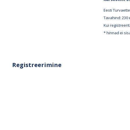
Eesti Turvaette
Tavahind: 230 
Kui registreer
* hinnad ei si
Registreerimine