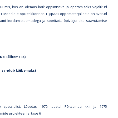
ruumis, kus on olemas kõik õppimiseks ja õpetamiseks vajalikud
 ETEL Moodle e-õpikeskkonnas. Ligipääs õppematerjalidele on avatud
sami kordamisteemadega ja sooritada õpiväljundite saavutamise
dub käibemaks)
lisandub käibemaks)
 spetsialist. Lõpetas 1970. aastal Põltsamaa kk-i ja 1975
ide projekteerija, tase 6.