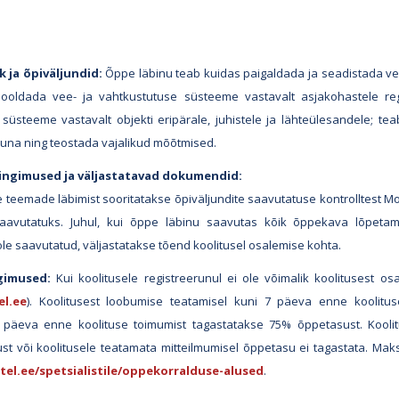
 ja õpiväljundid:
Õppe läbinu teab kuidas paigaldada ja seadistada vee-
ooldada vee- ja vahtkustutuse süsteeme vastavalt asjakohastele regu
süsteeme vastavalt objekti eripärale, juhistele ja lähteülesandele; te
ikuna ning teostada vajalikud mõõtmised.
ingimused ja väljastatavad dokumendid:
e teemade läbimist sooritatakse õpiväljundite saavutatuse kontrolltest Mo
saavutatuks. Juhul, kui õppe läbinu saavutas kõik õppekava lõpetami
ole saavutatud, väljastatakse tõend koolitusel osalemise kohta.
gimused:
Kui koolitusele registreerunul ei ole võimalik koolitusest osa 
el.ee
). Koolitusest loobumise teatamisel kuni 7 päeva enne koolitu
6 päeva enne koolituse toimumist tagastatakse 75% õppetasust. Kooli
st või koolitusele teatamata mitteilmumisel õppetasu ei tagastata. Maks
tel.ee/spetsialistile/oppekorralduse-alused
.