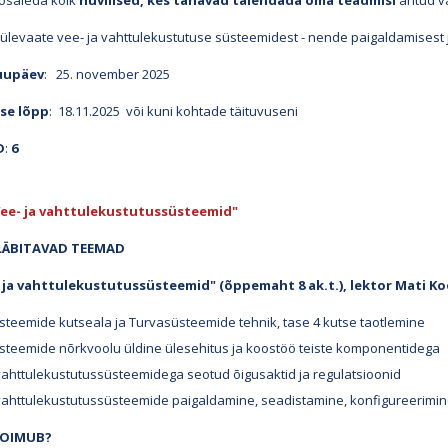
 osaleda kõik
huvilised, kes tahavad täiendada oma teadmisi
antud v
ülevaate vee- ja vahttulekustutuse süsteemidest - nende paigaldamisest j
uupäev
:
25. november 2025
se lõpp
: 18.11.2025 või kuni kohtade täituvuseni
D
:
6
ee- ja vahttulekustutussüsteemid"
 LÄBITAVAD TEEMAD
ja vahttulekustutussüsteemid" (õppemaht 8 ak.t.), lektor Mati Ko
teemide kutseala ja Turvasüsteemide tehnik, tase 4 kutse taotlemine
steemide nõrkvoolu üldine ülesehitus ja koostöö teiste komponentidega
vahttulekustutussüsteemidega seotud õigusaktid ja regulatsioonid
vahttulekustutussüsteemide paigaldamine, seadistamine, konfigureerimine
TOIMUB?