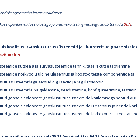
b endale õiguse teha kavas muudatusi
skuse õppekorralduse alustega ja andmekaitsetingimustega saab tutvuda
SIIN
.
imub koolitus "Gaaskustutussüsteemid ja Fluoreeritud gaase sisal
isvõimalus
teemide kutseala ja Turvasüsteemide tehnik, tase 4 kutse taotlemine
steemide nõrkvoolu üldine ülesehitus ja koostöö teiste komponentidega
tutussüsteemidega seotud õigusaktid ja regulatsioonid
utussüsteemide paigaldamine, seadistamine, konfigureerimine, testimine
itud gaase sisaldavate gaaskustutussüsteemide käitlemisega seotud õigus
ritud gaase sisaldavate gaaskustutussüsteemide ülesehitus ja nende käi
itud gaase sisaldavate gaaskustutussüsteemide lekkekontrolli teostamin
saleda mõlemal kursusel (25.11 (vesi/vaht) ja 04.12 (gaaskustutus))