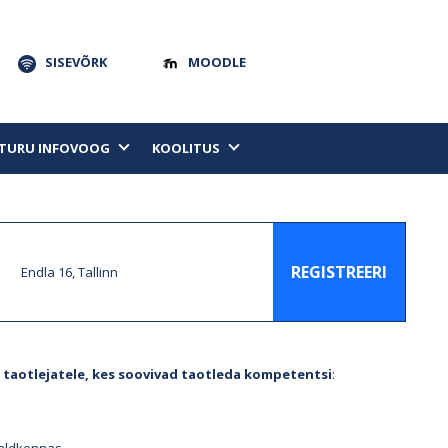
SISEVÕRK
MOODLE
TURU INFOVOOG
KOOLITUS
REGISTREERI
Endla 16, Tallinn
 taotlejatele, kes soovivad taotleda kompetentsi
: