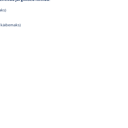
aks)
b käibemaks)