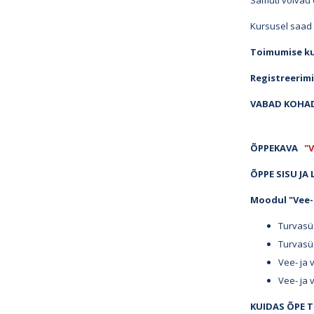
Samuti võivad
Kursusel saad 
Toimumise k
Registreerimi
VABAD KOHA
ÕPPEKAVA
"V
ÕPPE SISU JA
Moodul "Vee- 
Turvasüs
Turvasü
Vee- ja 
Vee- ja 
KUIDAS ÕPE 