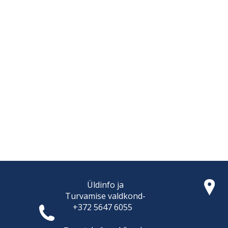
Üldinfo ja
Turvamise
valdkond-
+372 5647 6055