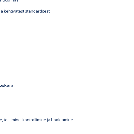
aldkonnas.
a kehtivatest standarditest.
oskora:
, testimine, kontrollimine ja hooldamine