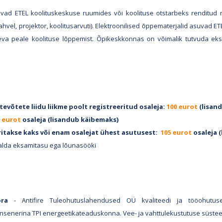
vad ETEL koolituskeskuse ruumides või koolituse otstarbeks renditud 
ahvel, projektor, koolitusarvuti). Elektroonilised õppematerjalid asuvad
eva peale koolituse lõppemist. Õpikeskkonnas on võimalik tutvuda ek
tevõtete liidu liikme poolt registreeritud osaleja:
100 eurot
(lisan
 eurot
osaleja
(lisandub käibemaks)
ritakse kaks või enam osalejat ühest asutusest:
105 eurot
osaleja
(
salda eksamitasu ega lõunasööki
ra
- Antifire Tuleohutuslahendused OÜ kvaliteedi ja tööohutuse
nsenerina TPI energeetikateaduskonna. Vee- ja vahttulekustutuse süsteem