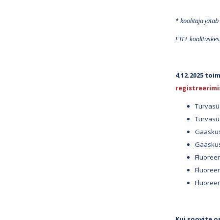
* koolitaja jäta
ETEL koolituske
4.12.2025 to
registreerim
Turvasüs
Turvasü
Gaaskus
Gaaskust
Fluoreer
Fluoree
Fluoreer
Kui soovite o