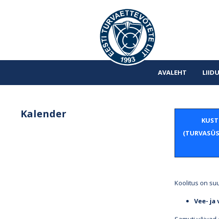
AVALEHT
LIID
Kalender
KUST
(TURVASÜS
Koolitus on su
Vee- ja