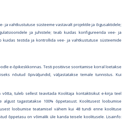
 ja vahtkustutuse süsteeme vastavalt projektile ja õigusaktidele;
latsioonidele ja juhistele; teab kuidas konfigureerida vee- ja
ab kuidas testida ja kontrollida vee- ja vahtkustutuse süsteemide
odle e-õpikeskkonnas. Testi positiivse sooritamise korral loetakse
seks nõutud õpiväljundid, väljastatakse temale tunnistus. Kui
võtta, tuleb sellest teavitada Koolitaja kontaktisikut e-kirja teel
se algust tagastatakse 100% õppetasust. Koolitusest loobumise
tusest loobumise teatamisel vähem kui 48 tundi enne koolituse
tud õppetasu on võimalik üle kanda teisele koolitusele. Lisainfo: