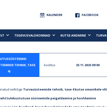
KALENDER
FACEBOOK
UST
TEGEVUSVALDKONNAD
KUTSE ANDMINE
TURVA
UTUSSÜSTEEMID
TEEMIDE TEHNIK, TASE
koolitus
25.11.2025 09:00
4)
unatud eelkõige
Turvasüsteemide tehnik, tase 4 kutse omanikele või
 vahttulekustutuse süsteemide paigaldamine ja hooldamine