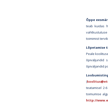
Õppe eesmärk
teab kuidas h
vahtkustutuse 
toimimist terv
Lõpetamise t
Peale koolitus
õpiväljundid 
õpiväljandid p
Loobumistin
(
koolitus@et
teatamisel 2-
toimumise algu
http://www.e