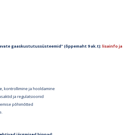
davate gaaskustutussüsteemid" (õppemaht 9 ak.t):
lisainfo ja
, kontrollimine ja hooldamine
aktid ja regulatsioonid
tlemise põhimõtted
e.
 kehtivad järgmised hinnad: