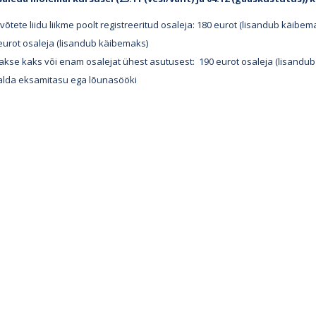
võtete liidu liikme poolt registreeritud osaleja: 180 eurot (lisandub käibem
eurot osaleja (lisandub käibemaks)
itakse kaks või enam osalejat ühest asutusest: 190 eurot osaleja (lisandu
salda eksamitasu ega lõunasööki