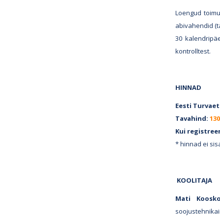
Loengud toimu
abivahendid (t
30 kalendripä
kontrolltest.
HINNAD
Eesti Turvaet
Tavahind:
130
Kui registree
* hinnad ei si
KOOLITAJA
Mati Koosko
soojustehnikai