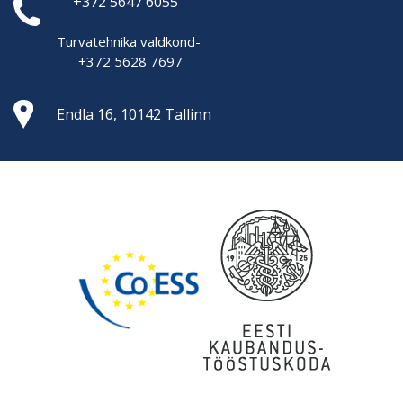
+372 5647 6055
Turvatehnika valdkond-
+372 5628 7697
Endla 16, 10142 Tallinn