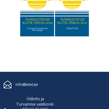
info@etel.ee
Üldinfo ja
Turvamise
valdkond-