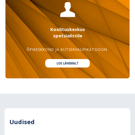
Koolituskeskus
spetsialistile
ÕPIKESKKOND JA KUTSEKVALIFIKATSIOON
LOE LÄHEMALT
Uudised