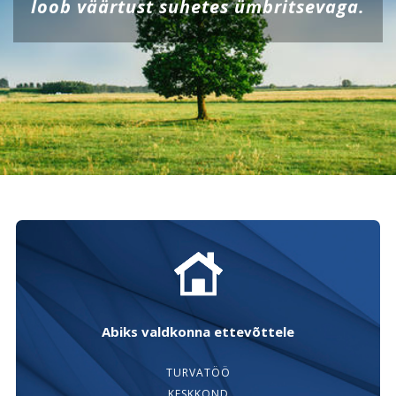
loob väärtust suhetes ümbritsevaga.
Abiks valdkonna ettevõttele
TURVATÖÖ
KESKKOND