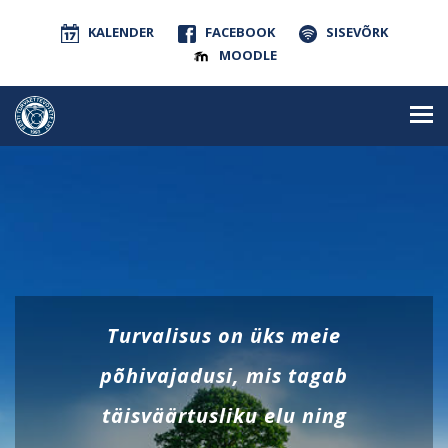
KALENDER
FACEBOOK
SISEVÕRK
MOODLE
Turvalisus on üks meie
põhivajadusi, mis tagab
täisväärtusliku elu ning