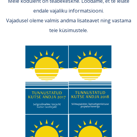
Meie koduleht on teabekeskne. Loodame, et te leiate
endale vajaliku informatsiooni.
Vajadusel oleme valmis andma lisateavet ning vastama
teie küsimustele.