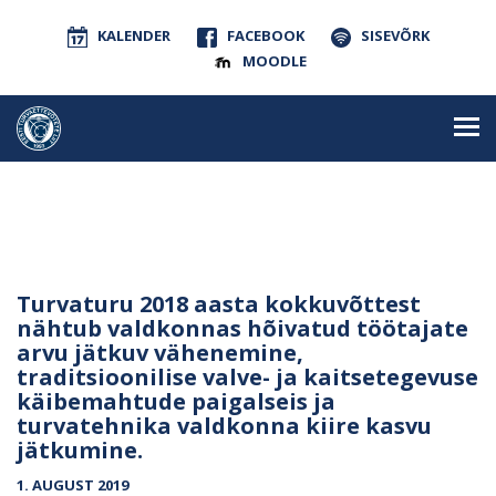
KALENDER
FACEBOOK
SISEVÕRK
MOODLE
Turvaturu 2018 aasta kokkuvõttest
nähtub valdkonnas hõivatud töötajate
arvu jätkuv vähenemine,
traditsioonilise valve- ja kaitsetegevuse
käibemahtude paigalseis ja
turvatehnika valdkonna kiire kasvu
jätkumine.
1. AUGUST 2019