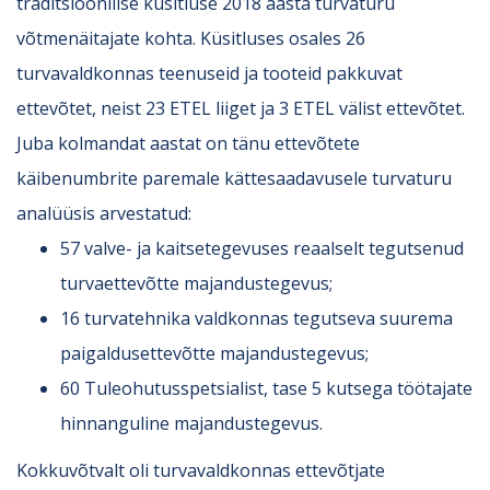
traditsioonilise küsitluse 2018 aasta turvaturu
võtmenäitajate kohta. Küsitluses osales 26
turvavaldkonnas teenuseid ja tooteid pakkuvat
ettevõtet, neist 23 ETEL liiget ja 3 ETEL välist ettevõtet.
Juba kolmandat aastat on tänu ettevõtete
käibenumbrite paremale kättesaadavusele turvaturu
analüüsis arvestatud:
57 valve- ja kaitsetegevuses reaalselt tegutsenud
turvaettevõtte majandustegevus;
16 turvatehnika valdkonnas tegutseva suurema
paigaldusettevõtte majandustegevus;
60 Tuleohutusspetsialist, tase 5 kutsega töötajate
hinnanguline majandustegevus.
Kokkuvõtvalt oli turvavaldkonnas ettevõtjate