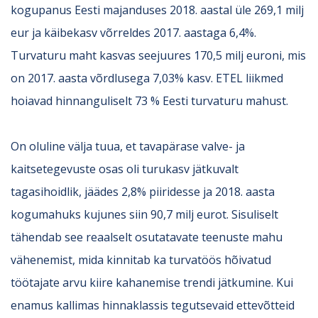
kogupanus Eesti majanduses 2018. aastal üle 269,1 milj
eur ja käibekasv võrreldes 2017. aastaga 6,4%.
Turvaturu maht kasvas seejuures 170,5 milj euroni, mis
on 2017. aasta võrdlusega 7,03% kasv. ETEL liikmed
hoiavad hinnanguliselt 73 % Eesti turvaturu mahust.
On oluline välja tuua, et tavapärase valve- ja
kaitsetegevuste osas oli turukasv jätkuvalt
tagasihoidlik, jäädes 2,8% piiridesse ja 2018. aasta
kogumahuks kujunes siin 90,7 milj eurot. Sisuliselt
tähendab see reaalselt osutatavate teenuste mahu
vähenemist, mida kinnitab ka turvatöös hõivatud
töötajate arvu kiire kahanemise trendi jätkumine. Kui
enamus kallimas hinnaklassis tegutsevaid ettevõtteid