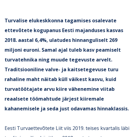
Turvalise elukeskkonna tagamises osalevate
ettevõtete kogupanus Eesti majanduses kasvas
2018. aastal 6,4%, ulatudes hinnanguliselt 269
miljoni euroni. Samal ajal tuleb kasv peamiselt
turvatehnika ning muude tegevuste arvelt.
Traditsiooniline valve- ja kaitsetegevuse turu
rahaline maht näitab küll väikest kasvu, kuid
turvatöötajate arvu kiire vähenemine viitab
reaalsete töömahtude järjest kiiremale
kahanemisele ja seda just odavamas hinnaklassis.
Eesti Turvaettevõtete Liit viis 2019. teises kvartalis läbi