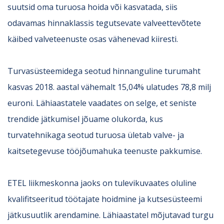
suutsid oma turuosa hoida või kasvatada, siis
odavamas hinnaklassis tegutsevate valveettevõtete
käibed valveteenuste osas vähenevad kiiresti.
Turvasüsteemidega seotud hinnanguline turumaht
kasvas 2018. aastal vähemalt 15,04% ulatudes 78,8 milj
euroni. Lähiaastatele vaadates on selge, et seniste
trendide jätkumisel jõuame olukorda, kus
turvatehnikaga seotud turuosa ületab valve- ja
kaitsetegevuse tööjõumahuka teenuste pakkumise.
ETEL liikmeskonna jaoks on tulevikuvaates oluline
kvalifitseeritud töötajate hoidmine ja kutsesüsteemi
jätkusuutlik arendamine. Lähiaastatel mõjutavad turgu