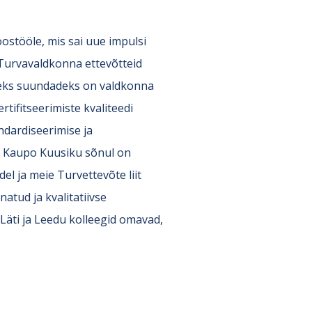
ostööle, mis sai uue impulsi
 Turvavaldkonna ettevõtteid
ateks suundadeks on valdkonna
tifitseerimiste kvaliteedi
ndardiseerimise ja
ri Kaupo Kuusiku sõnul on
l ja meie Turvettevõte liit
tud ja kvalitatiivse
ti ja Leedu kolleegid omavad,