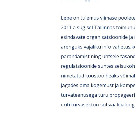
Lepe on tulemus viimase pooletei
2011 a sügisel Tallinnas toimunu
esindavate organisatsioonide ja
arenguks vajaliku info vahetus;k
parandamist ning ühtsele tasandi
regulatsioonide suhtes seisukoht
nimetatud koostöö heaks võimalu
jagades oma kogemust ja kompete
turvateenusega turu propageeri
eriti turvasektori sotsiaaldialoog