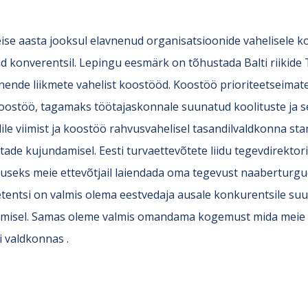
se aasta jooksul elavnenud organisatsioonide vahelisele ko
d konverentsil. Lepingu eesmärk on tõhustada Balti riikide
 nende liikmete vahelist koostööd. Koostöö prioriteetseim
oostöö, tagamaks töötajaskonnale suunatud koolituste ja ser
le viimist ja koostöö rahvusvahelisel tasandilvaldkonna sta
ade kujundamisel. Eesti turvaettevõtete liidu tegevdirekto
seks meie ettevõtjail laiendada oma tegevust naaberturgude
ntsi on valmis olema eestvedaja ausale konkurentsile suuna
misel. Samas oleme valmis omandama kogemust mida meie Lä
i valdkonnas .