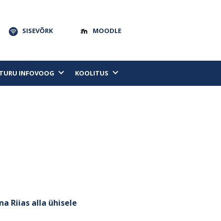
SISEVÕRK
MOODLE
TURU INFOVOOG
KOOLITUS
a Riias alla ühisele