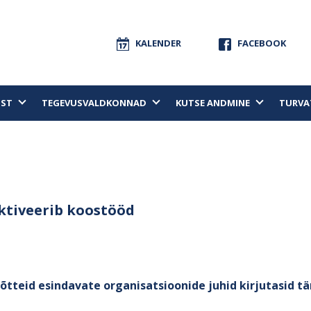
KALENDER
FACEBOOK
UST
TEGEVUSVALDKONNAD
KUTSE ANDMINE
TURVA
aktiveerib koostööd
võtteid esindavate organisatsioonide juhid kirjutasid tän