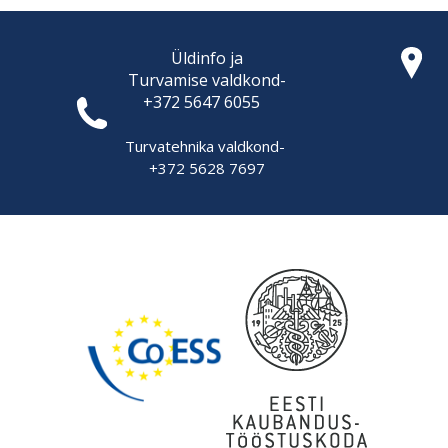
Üldinfo ja
Turvamise
valdkond-
+372 5647 6055
Turvatehnika valdkond-
+372 5628 7697