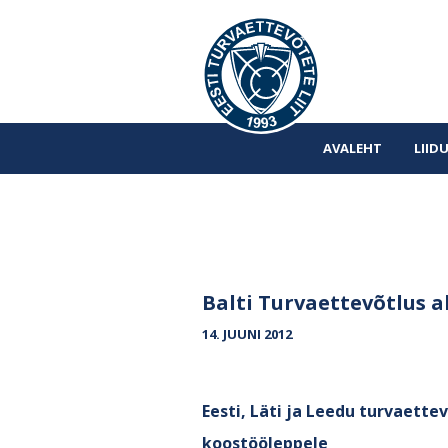
AVALEHT
LIID
Balti Turvaettevõtlus 
14. JUUNI 2012
Eesti, Läti ja Leedu turvaette
koostööleppele