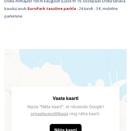
Endla Ärimajast 100 m kaugusel (Luise tn 19, sissepääs Endla tänava
kaudu) asub
EuroPark tasuline parkla
- 24 tundi - 3 €, mobiilne
parkimine.
Vaata kaarti
Vajuta "Näita kaarti", et nõustuda Google'i
privaatsuspoliitikaga
ning näha kaarti.
Näita kaarti