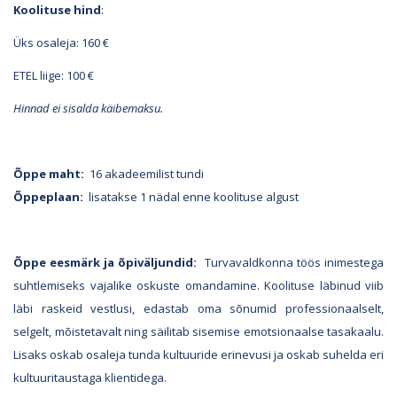
Koolituse hind
:
Üks osaleja: 160 €
ETEL liige: 100 €
Hinnad ei sisalda käibemaksu.
Õppe maht:
16 akadeemilist tundi
Õppeplaan:
lisatakse 1 nädal enne koolituse algust
Õppe eesmärk ja õpiväljundid:
Turvavaldkonna töös inimestega
suhtlemiseks vajalike oskuste omandamine. Koolituse läbinud viib
läbi raskeid vestlusi, edastab oma sõnumid professionaalselt,
selgelt, mõistetavalt ning säilitab sisemise emotsionaalse tasakaalu.
Lisaks oskab osaleja tunda kultuuride erinevusi ja oskab suhelda eri
kultuuritaustaga klientidega.