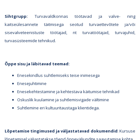
Sihtgrupp:
Turvavaldkonnas töötavad ja valve- ning
kaitseülesannete täitmisega seotud turvaettevõtete ja/või
sisevalveteenistuste töötajad, nt turvatöötajad, turvajuhid,
turvasüsteemide tehnikud.
Õppe sisu ja läbitavad teemad:
Enesekindlus suhtlemiseks teise inimesega
Enesejuhtimine
Enesekehtestamine ja kehtestava käitumise tehnikad
Oskuslik kuulamine ja suhtlemisvigade vältimine
Suhtlemine eri kultuuritaustaga klientidega.
Lõpetamise tingimused ja väljastatavad dokumendid
: Kursuse
lõpetamisel väljastatakse tõend õppeväljundite saavutamise kohta.