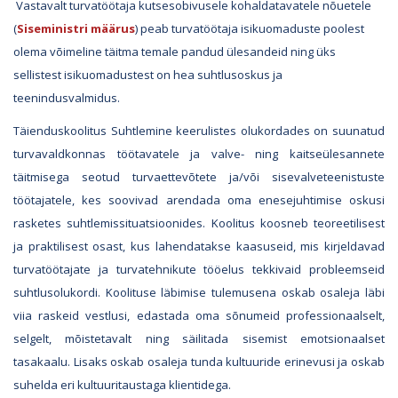
Vastavalt turvatöötaja kutsesobivusele kohaldatavatele nõuetele
(
Siseministri määrus
) peab turvatöötaja isikuomaduste poolest
olema võimeline täitma temale pandud ülesandeid ning üks
sellistest isikuomadustest on hea suhtlusoskus ja
teenindusvalmidus.
Täienduskoolitus Suhtlemine keerulistes olukordades on suunatud
turvavaldkonnas töötavatele ja valve- ning kaitseülesannete
täitmisega seotud turvaettevõtete ja/või sisevalveteenistuste
töötajatele, kes soovivad arendada oma enesejuhtimise oskusi
rasketes suhtlemissituatsioonides. Koolitus koosneb teoreetilisest
ja praktilisest osast, kus lahendatakse kaasuseid, mis kirjeldavad
turvatöötajate ja turvatehnikute tööelus tekkivaid probleemseid
suhtlusolukordi. Koolituse läbimise tulemusena oskab osaleja läbi
viia raskeid vestlusi, edastada oma sõnumeid professionaalselt,
selgelt, mõistetavalt ning säilitada sisemist emotsionaalset
tasakaalu. Lisaks oskab osaleja tunda kultuuride erinevusi ja oskab
suhelda eri kultuuritaustaga klientidega.