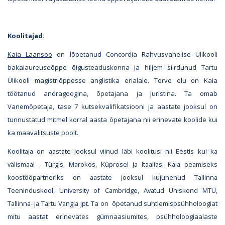
Koolitajad:
Kaia Laansoo
on lõpetanud Concordia Rahvusvahelise Ülikooli
bakalaureuseõppe õigusteaduskonna ja hiljem siirdunud Tartu
Ülikooli magistriõppesse anglistika erialale. Terve elu on Kaia
töötanud andragoogina, õpetajana ja juristina. Ta omab
Vanemõpetaja, tase 7 kutsekvalifikatsiooni ja aastate jooksul on
tunnustatud mitmel korral aasta õpetajana nii erinevate koolide kui
ka maavalitsuste poolt.
Koolitaja on aastate jooksul viinud läbi koolitusi nii Eestis kui ka
välismaal - Türgis, Marokos, Küprosel ja Itaalias. Kaia peamiseks
koostööpartneriks on aastate jooksul kujunenud Tallinna
Teeninduskool, University of Cambridge, Avatud Ühiskond MTÜ,
Tallinna- ja Tartu Vangla jpt.
Ta on õpetanud suhtlemispsühholoogiat
mitu aastat erinevates gümnaasiumites, psühholoogiaalaste