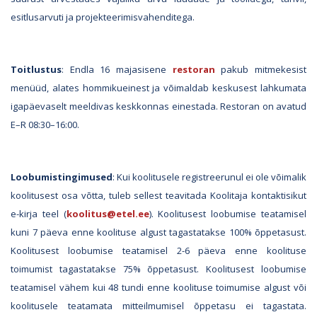
esitlusarvuti ja projekteerimisvahenditega.
Toitlustus
: Endla 16 majasisene
restoran
pakub mitmekesist
menüüd, alates hommikueinest ja võimaldab keskusest lahkumata
igapäevaselt meeldivas keskkonnas einestada. Restoran on avatud
E–R 08:30–16:00.
Loobumistingimused
: Kui koolitusele registreerunul ei ole võimalik
koolitusest osa võtta, tuleb sellest teavitada Koolitaja kontaktisikut
e-kirja teel (
koolitus@etel.ee
). Koolitusest loobumise teatamisel
kuni 7 päeva enne koolituse algust tagastatakse 100% õppetasust.
Koolitusest loobumise teatamisel 2-6 päeva enne koolituse
toimumist tagastatakse 75% õppetasust. Koolitusest loobumise
teatamisel vähem kui 48 tundi enne koolituse toimumise algust või
koolitusele teatamata mitteilmumisel õppetasu ei tagastata.