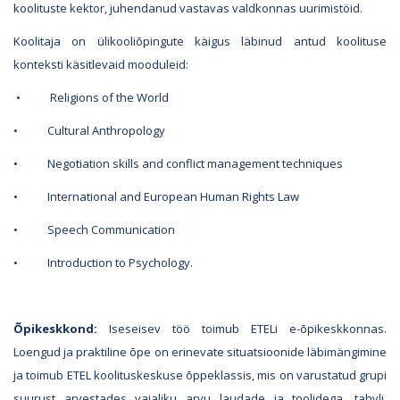
koolituste kektor, juhendanud vastavas valdkonnas uurimistöid.
Koolitaja on ülikooliõpingute käigus läbinud antud koolituse
konteksti käsitlevaid mooduleid:
• Religions of the World
• Cultural Anthropology
• Negotiation skills and conflict management techniques
• International and European Human Rights Law
• Speech Communication
• Introduction to Psychology.
Õpikeskkond:
Iseseisev töö toimub ETELi e-õpikeskkonnas.
Loengud ja praktiline õpe on erinevate situatsioonide läbimängimine
ja toimub ETEL koolituskeskuse õppeklassis, mis on varustatud grupi
suurust arvestades vajaliku arvu laudade ja toolidega, tahvli,