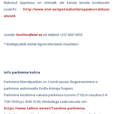
Makstud õppetasu on võimalik üle kanda teisele koolitusele.
Lisainfo:
http://www.etel.ee/spetsialistile/oppekorralduse-
alused
.
Lisainfo:
koolitus@etel.ee
või telefonil +372 5647 6055
* koolitaja jätab endale õiguse teha kavas muudatusi
Info parkimise kohta
Parkimine kliendiparklas on 2 tundi tasuta. Registreerimine e-
parkimise automaadis Endla Ärimaja fuajees.
Parkimine Kesklinna valveta parkimise tsoonis (T10) on tasuline E-R
7:00-19:00 ja L 8:00-15:00. Hindadega saab tutvuda siin:
https://www.tallinn.ee/est/Tasuline-parkimine
.