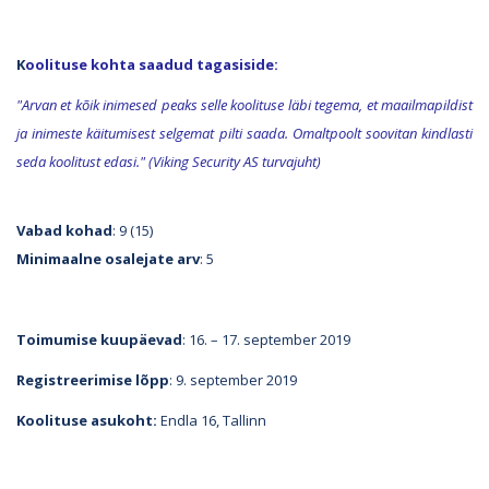
K
oolituse kohta saadud tagasiside:
"Arvan et kõik inimesed peaks selle koolituse läbi tegema, et maailmapildist
ja inimeste käitumisest selgemat pilti saada. Omaltpoolt soovitan kindlasti
seda koolitust edasi." (Viking Security AS turvajuht)
Vabad kohad
: 9 (15)
Minimaalne osalejate arv
: 5
Toimumise kuupäevad
: 16. – 17. september 2019
Registreerimise lõpp
: 9. september 2019
Koolituse asukoht:
Endla 16, Tallinn