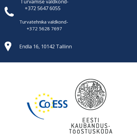
Turvamise
valdkond-
+372 5647 6055
Turvatehnika valdkond-
+372 5628 7697
Endla 16, 10142 Tallinn